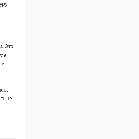
уру
и. Это
ха,
ти.
цесс
ть не