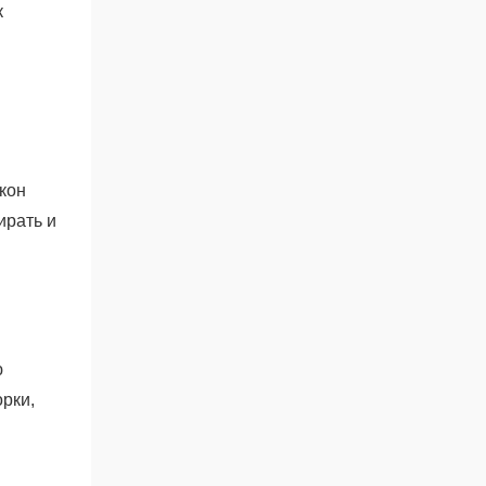
к
кон
ирать и
ю
орки,