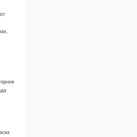
от
ах,
торное
ида
аска