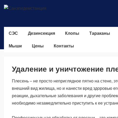
↓
Перейти
к
основному
Основная
содержимому
СЭС
Дезинсекция
Клопы
Тараканы
навигация
Мыши
Цены
Контакты
Удаление и уничтожение пл
Плесень – не просто неприглядное пятно на стене, э
внешний вид жилища, но и нанести вред здоровью е
реакции, дыхательные заболевания и другие пробле
необходимо незамедлительно приступить к ее устран
Профессиональная обработка от плесени – это комп