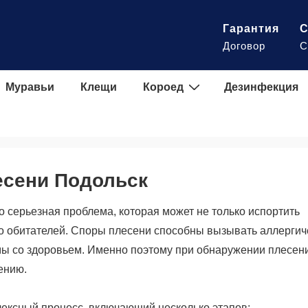
Гарантия
С
Договор
С
Муравьи
Клещи
Короед
Дезинфекция
есени Подольск
то серьезная проблема, которая может не только испортить
го обитателей. Споры плесени способны вызывать аллергич
мы со здоровьем. Именно поэтому при обнаружении плесен
ению.
лексный процесс, включающий несколько этапов: