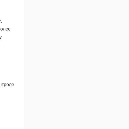
,
более
у
нтроле