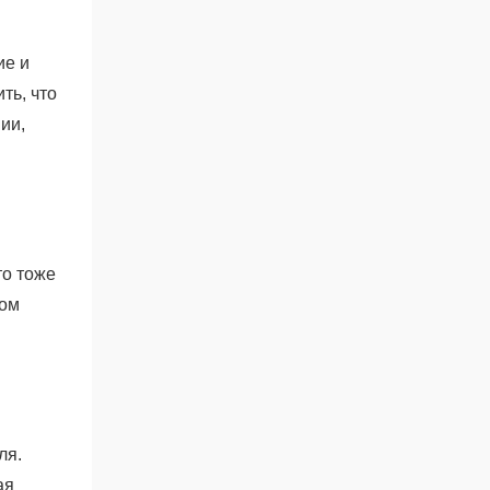
ие и
ть, что
ии,
то тоже
ром
ля.
ая